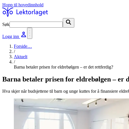
Hopp til hovedinnhold
Søk
Søk
Logg inn
Forside
…
/
Aktuelt
/
Barna betaler prisen for eldrebølgen – er det rettferdig?
Barna betaler prisen for eldrebølgen – er d
Hva skjer når budsjettene til barn og unge kuttes for å finansiere eldr