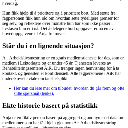
hverdag.
Hun fikk hjelp til å prioritere og å prioritere bort. Med støtte fra
fagpersonen fikk hun råd om hvordan sette tydeligere grenser for
seg selv, og reflektere over mønstre hun har som ikke passer i
livsfasen hun er i nå. Det å delegere bort oppgaver er nå en av
hovedoppgavene til Anja fremover.
Står du i en lignende situasjon?
A+ Arbeidslivsmestring er en gratis medlemstjeneste for deg som er
medlem i Lektorlagte og er under 45 år. Tjenesten leveres av
Rehabiliteringssenteret AiR. Du trenger ingen henvisning for å ta
kontakt, og tjenesten er konfidensiell. Alle fagpersonene i AiR har
underskrevet avtale om taushetsplikt.
Her kan du lese mer om tilbudet, hvordan du går frem og ofte
stilte spørsmål (lenke).
Ekte historie basert på statistikk
Anja er en fiktiv person basert på aggregert og anonymisert data om
medlemmer som har fått hjelp gjennom A+ Arbeidslivsmestring.
Navnet er oppdiktet – historien er ekte.