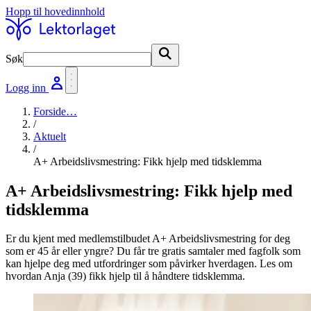
Hopp til hovedinnhold
Søk
Søk
Logg inn
Forside
…
/
Aktuelt
/
A+ Arbeidslivsmestring: Fikk hjelp med tidsklemma
A+ Arbeidslivsmestring: Fikk hjelp med
tidsklemma
Er du kjent med medlemstilbudet A+ Arbeidslivsmestring for deg
som er 45 år eller yngre? Du får tre gratis samtaler med fagfolk som
kan hjelpe deg med utfordringer som påvirker hverdagen. Les om
hvordan Anja (39) fikk hjelp til å håndtere tidsklemma.