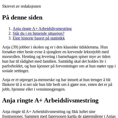
Skrevet av redaksjonen
På denne siden
Anja ringte A+ Arbeidslivsmestring
Står du i en lignende situasjon?
Ekte historie basert på statistikk
Anja (39) jobber i skolen og er i den klassiske tidsklemma. Hun
forsøker etter beste evne å sjonglere en krevende lektorjobb med
morsrollen. Henting og levering i barnehagen spiser mye av tiden
hun har til rådighet med familien. Samtidig skal det holdes liv i
parforholdet, og hun kjenner på forventninger om at hun møter opp i
sosiale settinger.
Anja er et utpreget ja-menneske og har innsett at hun trenger å bli
flinkere til å si nei når hun blir bedt om å gjøre noe, enten det er på
jobb, hjemme eller i venninnegjengen.
Anja ringte A+ Arbeidslivsmestring
Anja ringte til A+ Arbeidslivsmestring og fikk luftet sine
frustrasjoner. Sammen med fapersonen kartla de gjøremålene i Anjas