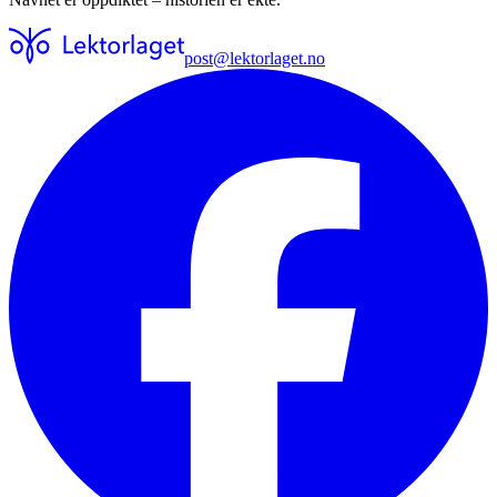
post@lektorlaget.no