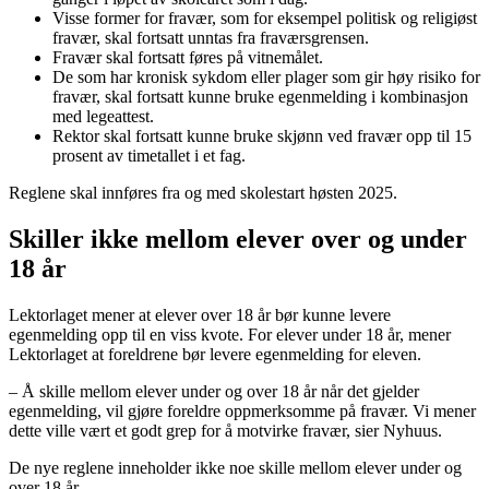
Visse former for fravær, som for eksempel politisk og religiøst
fravær, skal fortsatt unntas fra fraværsgrensen.
Fravær skal fortsatt føres på vitnemålet.
De som har kronisk sykdom eller plager som gir høy risiko for
fravær, skal fortsatt kunne bruke egenmelding i kombinasjon
med legeattest.
Rektor skal fortsatt kunne bruke skjønn ved fravær opp til 15
prosent av timetallet i et fag.
Reglene skal innføres fra og med skolestart høsten 2025.
Skiller ikke mellom elever over og under
18 år
Lektorlaget mener at elever over 18 år bør kunne levere
egenmelding opp til en viss kvote. For elever under 18 år, mener
Lektorlaget at foreldrene bør levere egenmelding for eleven.
– Å skille mellom elever under og over 18 år når det gjelder
egenmelding, vil gjøre foreldre oppmerksomme på fravær. Vi mener
dette ville vært et godt grep for å motvirke fravær, sier Nyhuus.
De nye reglene inneholder ikke noe skille mellom elever under og
over 18 år.