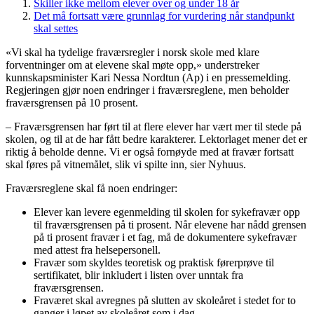
Skiller ikke mellom elever over og under 18 år
Det må fortsatt være grunnlag for vurdering når standpunkt
skal settes
«Vi skal ha tydelige fraværsregler i norsk skole med klare
forventninger om at elevene skal møte opp,» understreker
kunnskapsminister Kari Nessa Nordtun (Ap) i en pressemelding.
Regjeringen gjør noen endringer i fraværsreglene, men beholder
fraværsgrensen på 10 prosent.
– Fraværsgrensen har ført til at flere elever har vært mer til stede på
skolen, og til at de har fått bedre karakterer. Lektorlaget mener det er
riktig å beholde denne. Vi er også fornøyde med at fravær fortsatt
skal føres på vitnemålet, slik vi spilte inn, sier Nyhuus.
Fraværsreglene skal få noen endringer:
Elever kan levere egenmelding til skolen for sykefravær opp
til fraværsgrensen på ti prosent. Når elevene har nådd grensen
på ti prosent fravær i et fag, må de dokumentere sykefravær
med attest fra helsepersonell.
Fravær som skyldes teoretisk og praktisk førerprøve til
sertifikatet, blir inkludert i listen over unntak fra
fraværsgrensen.
Fraværet skal avregnes på slutten av skoleåret i stedet for to
ganger i løpet av skoleåret som i dag.