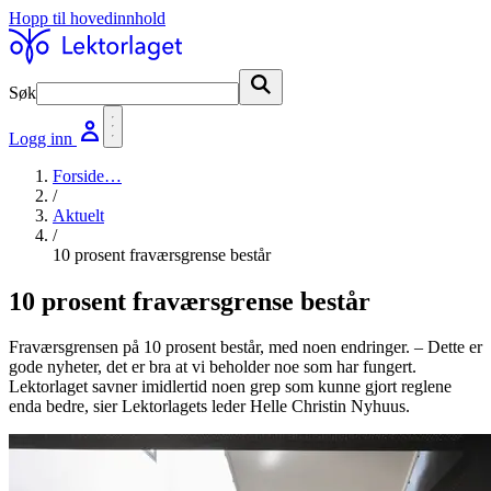
Hopp til hovedinnhold
Søk
Søk
Logg inn
Forside
…
/
Aktuelt
/
10 prosent fraværsgrense består
10 prosent fraværsgrense består
Fraværsgrensen på 10 prosent består, med noen endringer. – Dette er
gode nyheter, det er bra at vi beholder noe som har fungert.
Lektorlaget savner imidlertid noen grep som kunne gjort reglene
enda bedre, sier Lektorlagets leder Helle Christin Nyhuus.